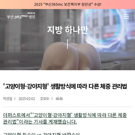
본문 바로가기
2025 "부산365mc 보건복지부 장관상" 수상!
부산365mc병원, 8/15(토) 광복절 정상진료
부산365mc병원, 2년 연속 "Awards 2관왕" 수상
지방 하나만
2025 "부산365mc 보건복지부 장관상" 수상!
'고양이형·강아지형' 생활방식에 따라 다른 체중 관리법
작성일
2025-02-02
조회수
4846
더퍼스트에서"'고양이형·강아지형' 생활방식에 따라 다른 체중
관리법"이라는 기사를 게재했습니다.
고양이형 집순이 vs 강아지형 바깥순이