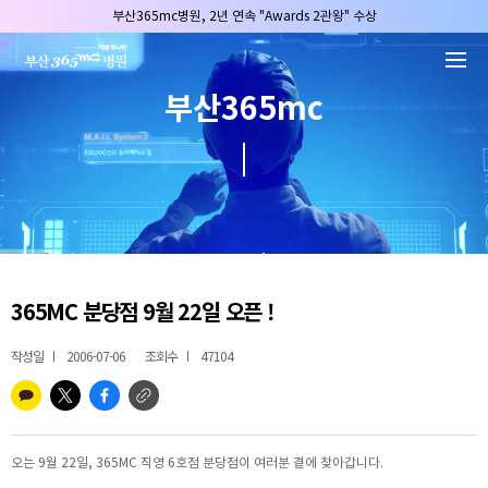
본문 바로가기
부산365mc병원, 2년 연속 "Awards 2관왕" 수상
2025 "부산365mc 보건복지부 장관상" 수상!
부산365mc병원, 8/15(토) 광복절 정상진료
부산365mc
부산365mc병원, 2년 연속 "Awards 2관왕" 수상
2025 "부산365mc 보건복지부 장관상" 수상!
365MC 분당점 9월 22일 오픈 !
작성일
2006-07-06
조회수
47104
오는 9월 22일, 365MC 직영 6호점 분당점이 여러분 곁에 찾아갑니다.