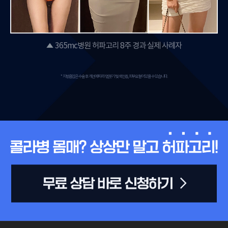
365mc병원 허파고리 8주 경과 실제 사례자
* 지방흡입은 수술 후 개인에 따라 멍,붓기 및 색전증, 피부요철이 있을 수 있습니다.