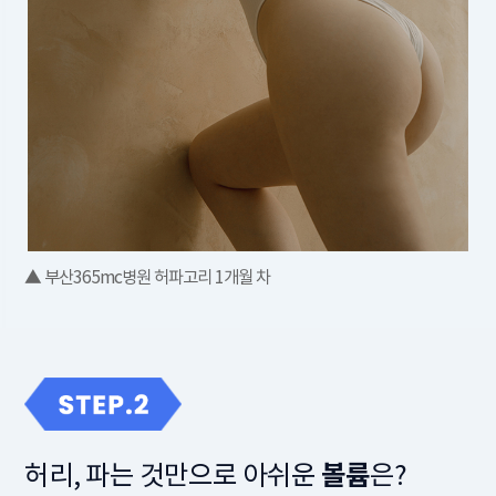
▲ 부산365mc병원 허파고리 1개월 차
볼륨
허리, 파는 것만으로 아쉬운
은?