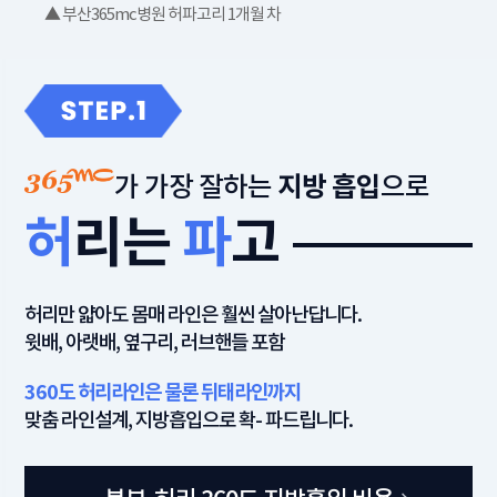
▲ 부산365mc병원 허파고리 1개월 차
가 가장 잘하는
지방 흡입
으로
허
리는
파
고
허리만 얇아도 몸매 라인은 훨씬 살아난답니다.
윗배, 아랫배, 옆구리, 러브핸들 포함
360도 허리라인은 물론 뒤태라인까지
맞춤 라인설계, 지방흡입으로 확- 파드립니다.