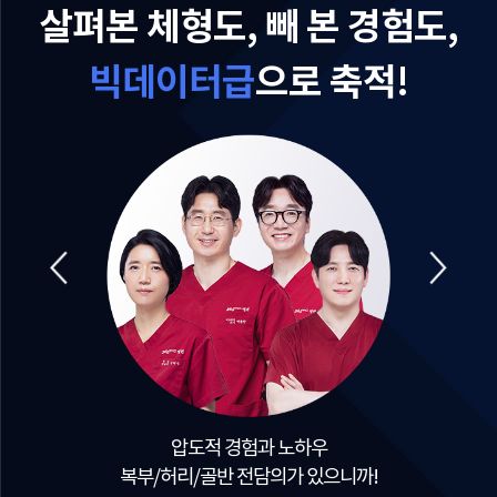
살펴본 체형도, 빼 본 경험도,
빅데이터급
으로 축적!
22년 한 길 비만 하나만 하는
지방흡입 병원이니까!