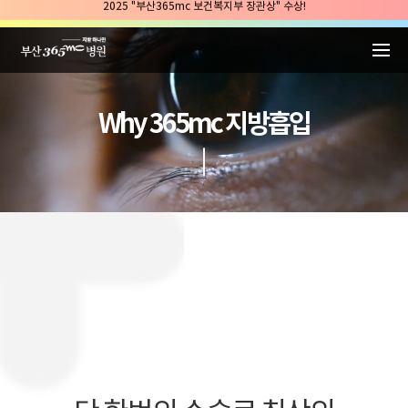
본문 바로가기
2025 "부산365mc 보건복지부 장관상" 수상!
부산365mc병원, 8/15(토) 광복절 정상진료
부산365mc병원, 2년 연속 "Awards 2관왕" 수상
2025 "부산365mc 보건복지부 장관상" 수상!
Why 365mc 지방흡입