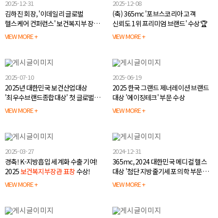
2025-12-31
2025-12-08
김하진 회장, '이데일리 글로벌
(축) 365mc '포브스코리아 고객
헬스케어 컨퍼런스' 보건복지부 장관상
신뢰도 1위 프리미엄 브랜드' 수상🏆️
수상🏆
VIEW MORE +
VIEW MORE +
2025-07-10
2025-06-19
2025년 대한민국 보건산업대상
2025 한국 그랜드 제너레이션 브랜드
'최우수브랜드종합대상' 첫 글로벌
대상 '에이징테크' 부문 수상
수상의 영예
VIEW MORE +
VIEW MORE +
2025-03-27
2024-12-31
경축! K-지방흡입 세계화 수출 기여!
365mc, 2024 대한민국 메디컬 헬스
2025
보건복지부장관 표창
수상!
대상 '첨단 지방줄기세포 의학 부문
대상' 수상
VIEW MORE +
VIEW MORE +