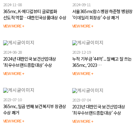
2024-11-08
2024-09-11
365mc, K-메디컬뷰티 글로벌화
서울365mc람스병원 하준형 병원장
선도적 역할…대한민국상품대상 수상
'이데일리 회장상' 수상 쾌거
VIEW MORE +
VIEW MORE +
2024-06-28
2023-12-19
2024년 대한민국 보건산업대상
누적 기부금 '44억'...잘 빼고 잘 쓰는
‘최우수브랜드종합대상’ 수상
365mc, ‘2023
대한민국사회공헌대상’ 정부 표창
VIEW MORE +
VIEW MORE +
2023-07-10
2023-07-04
365mc, 일곱 번째 보건복지부 장관상
2023년 대한민국 보건산업대상
수상 쾌거
‘최우수브랜드종합대상’ 수상
VIEW MORE +
VIEW MORE +