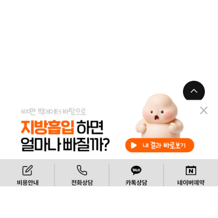
TOP
비용안내
전화상담
카톡상담
365mc '보건복지부 장관상' 5번째
수상 쾌거!