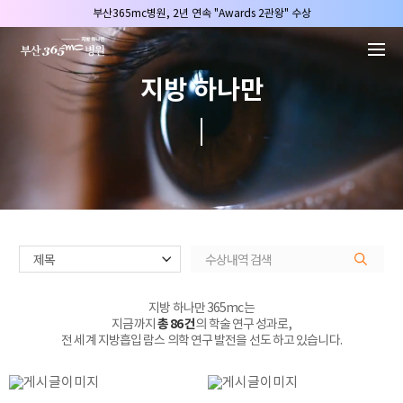
본문 바로가기
부산365mc병원, 2년 연속 "Awards 2관왕" 수상
2025 "부산365mc 보건복지부 장관상" 수상!
부산365mc병원, 8/15(토) 광복절 정상진료
지방 하나만
부산365mc병원, 2년 연속 "Awards 2관왕" 수상
2025 "부산365mc 보건복지부 장관상" 수상!
지방 하나만 365mc는
지금까지
총 86 건
의 학술 연구 성과로,
전 세계 지방흡입 람스 의학 연구 발전을 선도 하고 있습니다.