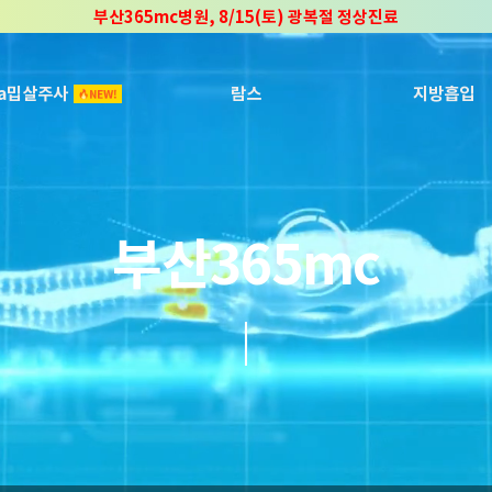
부산365mc병원, 8/15(토) 광복절 정상진료
부산365mc병원, 2년 연속 "Awards 2관왕" 수상
2025 "부산365mc 보건복지부 장관상" 수상!
ca밉살주사
람스
지방흡입
부산365mc