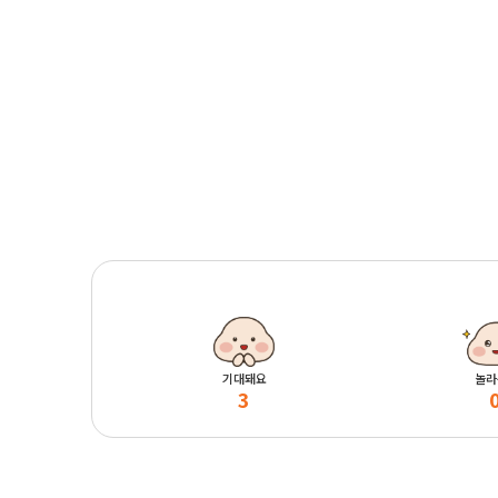
기대돼요
놀라
3