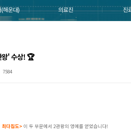
(해운대)
의료진
진
왕' 수상! 🏆
7584
이
흡입 최다집도>
이 두 부문에서 2관왕의 영예를 얻었습니다!