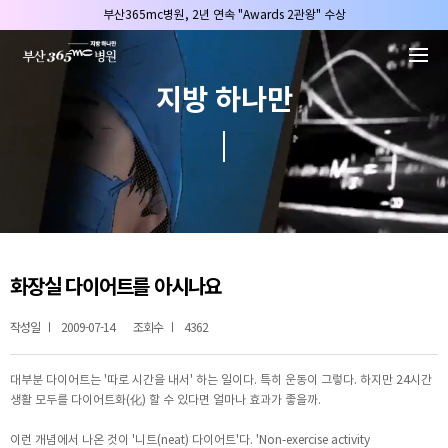
본문 바로가기
부산365mc병원, 2년 연속 "Awards 2관왕" 수상
2025 "부산365mc 보건복지부 장관상" 수상!
부산365mc병원, 8/15(토) 광복절 정상진료
지방 하나만
부산365mc병원, 2년 연속 "Awards 2관왕" 수상
2025 "부산365mc 보건복지부 장관상" 수상!
화장실 다이어트를 아시나요
작성일
2009-07-14
조회수
4362
대부분 다이어트는 '따로 시간을 내서' 하는 일이다. 특히 운동이 그렇다. 하지만 24시간
생활 모두를 다이어트화(化) 할 수 있다면 얼마나 효과가 좋을까.
이런 개념에서 나온 것이 '니트(neat) 다이어트'다. 'Non-exercise activity