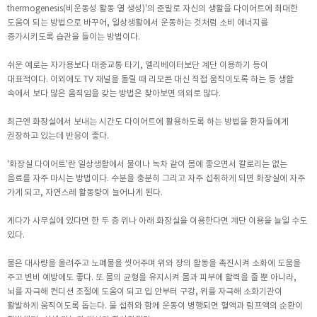
thermogenesis(비운동성 활동 열 생성)'의 준말로 자신의 생활을 다이어트에 최대한
도움이 되는 방법으로 바꾸어, 일상생활에서 운동하는 것처럼 소비 에너지를
증가시키도록 습관을 들이는 방법이다.
쉬운 예로는 자가용보다 대중교통 타기, 엘리베이터보단 계단 이용하기 등이
대표적이다. 이외에도 TV 채널을 돌릴 때 리모콘 대신 직접 움직이도록 하는 등 생활
속에서 보다 많은 움직임을 갖는 방법은 찾아보면 의외로 많다.
최근엔 화장실에서 보내는 시간도 다이어트에 활용하도록 하는 방법을 환자들에게
권장하고 있는데 반응이 좋다.
'화장실 다이어트'란 일상생활에서 물이나 녹차 같이 몸에 좋으면서 칼로리는 없는
음료를 자주 마시는 방법이다. 수분을 충분히 그리고 자주 섭취하게 되면 화장실에 자주
가게 되고, 자연스레 활동량이 늘어나게 된다.
게다가 사무실에 있다면 한 두 층 위나 아래 화장실을 이용한다면 계단 이용을 늘일 수도
있다.
물은 대사량을 올려주고 노폐물을 씻어주며 위와 장의 활동을 촉진시켜 소화에 도움을
주고 변비 예방에도 좋다. 또 몸의 균형을 유지시켜 몸과 피부에 활력을 줄 뿐 아니라,
뇌를 자극해 컨디션 조절에 도움이 되고 입 안부터 구강, 위를 자극해 소화기관이
활발하게 움직이도록 돕는다. 물 섭취와 함께 운동이 병행되면 혈액과 림프액의 순환이