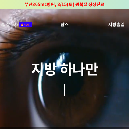
부산365mc병원, 8/15(토) 광복절 정상진료
부산365mc병원, 2년 연속 "Awards 2관왕" 수상
2025 "부산365mc 보건복지부 장관상" 수상!
ca밉살주사
람스
지방흡입
지방 하나만