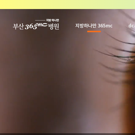
본문 바로가기
지방하나만 365mc
d