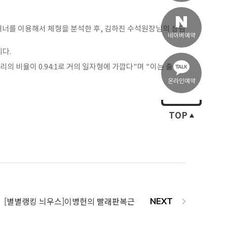
스캐너를 이용해서 체형을 분석한 후, 김하진 수석원장님의 상담
네이버예약
다.
의 비율이 0.94:1로 거의 일자형에 가깝다"며 "이는 출산
온라인예약
TOP
[별별랭킹 늬우스]이병헌의 빨래판복근