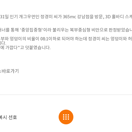
31일 인기 개그우먼인 정경미 씨가 365mc 강남점을 방문, 3D 홀바디 
 스캐너를 통해 '중앙집중형'이라 불리우는 복부중심형 비만으로 판정받았습니
와 엉덩이의 비율이 08:1이하로 되어야 하는데 정경미 씨는 엉덩이와 허리
다.
1에 가깝다"고 덧붙였습니다.
스바로가기
복시 선호