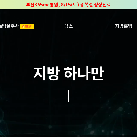
부산365mc병원, 8/15(토) 광복절 정상진료
부산365mc병원, 2년 연속 "Awards 2관왕" 수상
2025 "부산365mc 보건복지부 장관상" 수상!
ca밉살주사
람스
지방흡입
지방 하나만