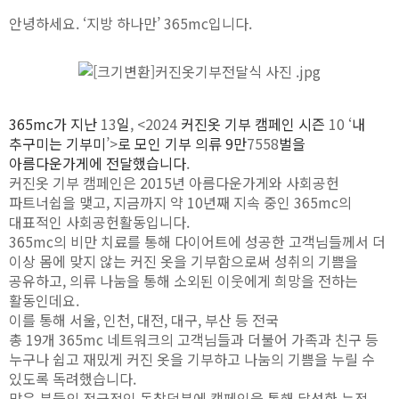
안녕하세요
. ‘
지방 하나만
’ 365mc
입니다
.
365mc
가 지난
13
일
, <2024
커진옷 기부 캠페인 시즌
10 ‘
내
추구미는 기부미
’>
로 모인 기부 의류
9
만
7558
벌
을
아름다운가게에 전달했습니다
.
커진옷 기부 캠페인은
2015
년 아름다운가게와 사회공헌
파트너쉽을 맺고
,
지금까지 약
10
년째 지속 중인
365mc
의
대표적인 사회공헌활동입니다
.
365mc
의 비만 치료를 통해 다이어트에 성공한 고객님들께서 더
이상 몸에 맞지 않는 커진 옷을 기부함으로써 성취의 기쁨을
공유하고
,
의류 나눔을 통해 소외된 이웃에게 희망을 전하는
활동인데요
.
이를 통해 서울
,
인천
,
대전
,
대구
,
부산 등 전국
총
19
개
365mc
네트워크의
고객님들과 더불어 가족과 친구 등
누구나 쉽고 재밌게 커진 옷을 기부하고 나눔의 기쁨을 누릴 수
있도록 독려했습니다
.
많은 분들의 적극적인 동참덕분에 캠페인을 통해 달성한 누적