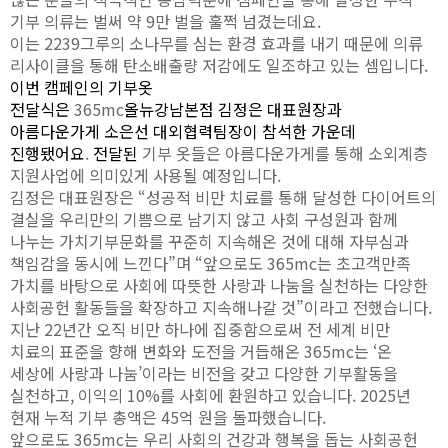
기부 의류는 벌써 약
9
만 벌을 훌쩍 넘겼는데요.
이는
2239
그루의 소나무를 심는 환경 효과를 내기 때문에 의류
리사이클을 통해 탄소배출량 저감에도 일조하고 있는 셈입니다
.
이번 캠페인의 기부옷
전달식은
365mc
올뉴강남본점 김정은 대표원장과
아름다운가게 소은선 대외협력팀장이 참석한 가운데
진행됐어요
.
전달된
기부 옷들은 아름다운가게를 통해 소외계층
지원사업에 의미있게 사용될 예정입니다
.
김정은 대표원장은
“
성공적 비만 치료를 통해 달성한 다이어트의
결실을 우리만의 기쁨으로 남기지 않고 사회 구성원과 함께
나누는 가치기부문화를 꾸준히 지속해온 것에 대해 자부심과
책임감을 동시에 느낀다
”
며
“
앞으로도
365mc
는 초고객만족
가치를 바탕으로 사회에 따뜻한 사랑과 나눔을 실천하는 다양한
사회공헌 활동들을 확장하고 지속해나갈 것
”
이라고 전했습니다.
지난
22
년간 오직 비만 하나에 집중함으로써 전 세계 비만
치료의 표준을 향해 변화와 도전을 거듭해온
365mc
는
‘
온
세상에 사랑과 나눔
’
이라는 비전을 갖고 다양한 기부활동을
실천하고
,
이익의
10%
를 사회에 환원하고 있습니다
.
2025
년
현재 누적 기부 총액은
45
억 원을 돌파했습니다
.
앞으로도
365mc
는 우리 사회의 건강과 행복을 돕는 사회공헌