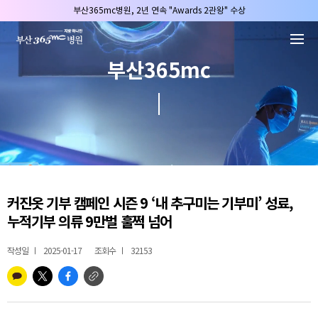
본문 바로가기
부산365mc병원, 2년 연속 "Awards 2관왕" 수상
2025 "부산365mc 보건복지부 장관상" 수상!
부산365mc병원, 8/15(토) 광복절 정상진료
부산365mc
부산365mc병원, 2년 연속 "Awards 2관왕" 수상
2025 "부산365mc 보건복지부 장관상" 수상!
커진옷 기부 캠페인 시즌 9 ‘내 추구미는 기부미’ 성료,
누적기부 의류 9만벌 훌쩍 넘어
작성일
2025-01-17
조회수
32153