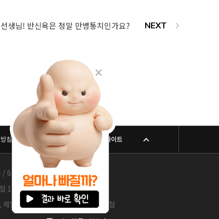
선생님! 반신욕은 정말 만병통치인가요?
리방침
패밀리 사이트
605-26-86822 / 박윤찬, 김남철
층 / 209-24-42511 / 서성훈
일빌딩) / 120-87-04354 / 김남철