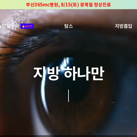
부산365mc병원, 8/15(토) 광복절 정상진료
부산365mc병원, 2년 연속 "Awards 2관왕" 수상
2025 "부산365mc 보건복지부 장관상" 수상!
ca밉살주사
람스
지방흡입
지방 하나만