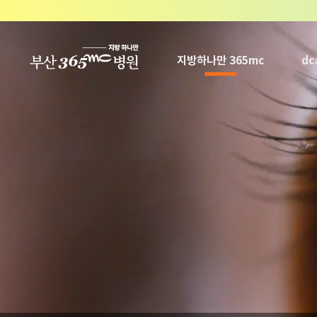
본문 바로가기
지방하나만 365mc
d