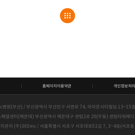
홈페이지이용약관
개인정보처
c병원(부산) / 부산광역시 부산진구 서면로 74, 아이온시티빌딩 13~15층 / 
페셜센터(해운대) 부산광역시 해운대구 센텀2로 20(우동) 센텀타워메디컬 14
관리 (주)365mc / 서울특별시 서초구 서초대로52길 7, 3~4층(서초동, 제