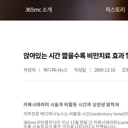
365mc 소개
히스토리
앉아있는 시간 짧을수록 비만치료 효과
작성자
메디파나뉴스
작성일
2009-12-16
조
카복시테라피 시술과 비활동 시간과 상관성 밝혀져
의학전문 메디파나뉴스는 비활동 시간(sedentary time
365mc비만클리닉이 지난 11월 한달 간 카복시테라피(car
수록 시술효과가 좋은 것으로 나타났다고 전했습니다.