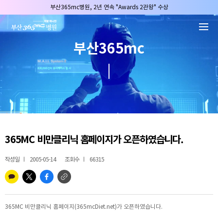
본문 바로가기
부산365mc병원, 2년 연속 "Awards 2관왕" 수상
2025 "부산365mc 보건복지부 장관상" 수상!
부산365mc병원, 8/15(토) 광복절 정상진료
부산365mc
부산365mc병원, 2년 연속 "Awards 2관왕" 수상
2025 "부산365mc 보건복지부 장관상" 수상!
365MC 비만클리닉 홈페이지가 오픈하였습니다.
작성일
2005-05-14
조회수
66315
365MC 비만클리닉 홈페이지(365mcDiet.net)가 오픈하였습니다.