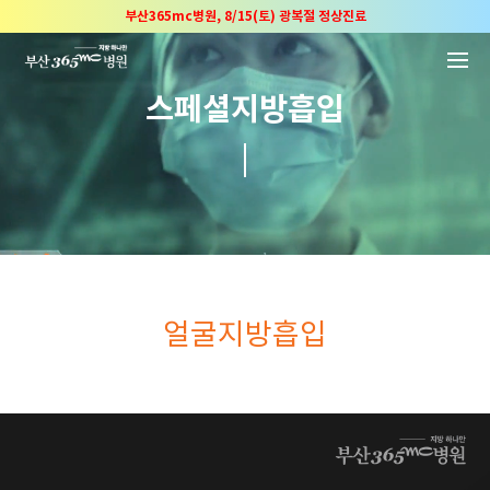
본문 바로가기
2025 "부산365mc 보건복지부 장관상" 수상!
부산365mc병원, 8/15(토) 광복절 정상진료
부산365mc병원, 2년 연속 "Awards 2관왕" 수상
스페셜지방흡입
2025 "부산365mc 보건복지부 장관상" 수상!
얼굴지방흡입