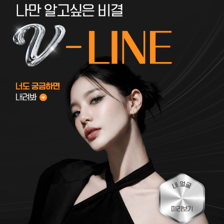
내
얼굴
V라인
미리보기