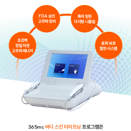
FDA 승인
특허 받은
고주파 장비
다각형 니들팁
초강력
표피 보호
정밀 타겟
절연 시스템
고주파 에너지
365mc
바디 스킨 타이트닝
프로그램은