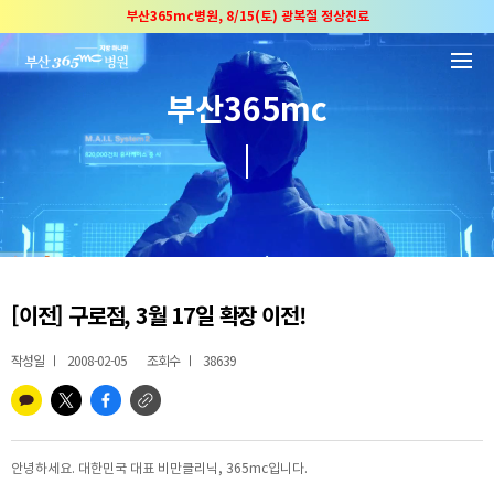
본문 바로가기
부산365mc병원, 8/15(토) 광복절 정상진료
부산365mc병원, 2년 연속 "Awards 2관왕" 수상
2025 "부산365mc 보건복지부 장관상" 수상!
부산365mc
부산365mc병원, 8/15(토) 광복절 정상진료
부산365mc병원, 2년 연속 "Awards 2관왕" 수상
2025 "부산365mc 보건복지부 장관상" 수상!
[이전] 구로점, 3월 17일 확장 이전!
작성일
2008-02-05
조회수
38639
안녕하세요. 대한민국 대표 비만클리닉, 365mc입니다.