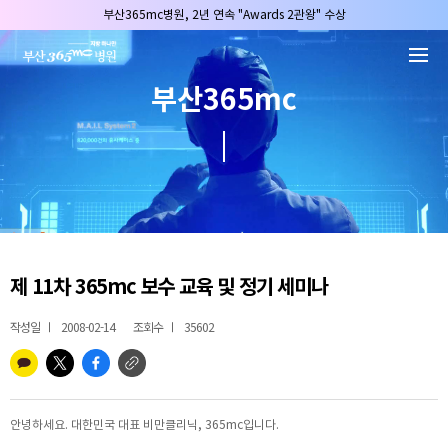
본문 바로가기
부산365mc병원, 2년 연속 "Awards 2관왕" 수상
2025 "부산365mc 보건복지부 장관상" 수상!
부산365mc병원, 8/15(토) 광복절 정상진료
부산365mc
부산365mc병원, 2년 연속 "Awards 2관왕" 수상
2025 "부산365mc 보건복지부 장관상" 수상!
제 11차 365mc 보수 교육 및 정기 세미나
작성일
2008-02-14
조회수
35602
안녕하세요. 대한민국 대표 비만클리닉, 365mc입니다.