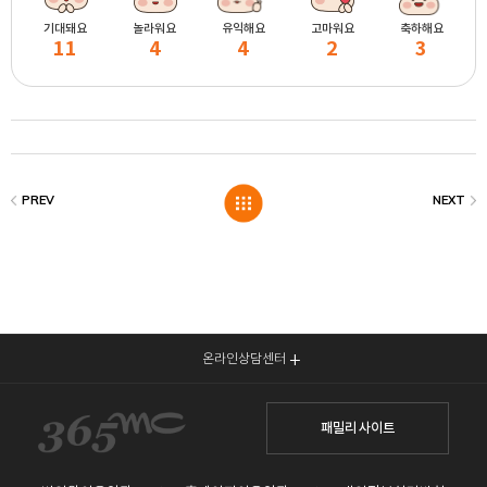
기대돼요
놀라워요
유익해요
고마워요
축하해요
11
4
4
2
3
온라인상담센터
패밀리 사이트