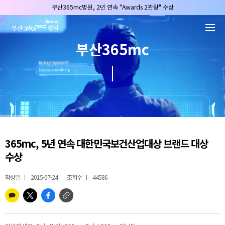
본문 바로가기
부산365mc병원, 2년 연속 "Awards 2관왕" 수상
2025 "부산365mc 보건복지부 장관상" 수상!
부산365mc병원, 8/15(토) 광복절 정상진료
부산365mc
부산365mc병원, 2년 연속 "Awards 2관왕" 수상
2025 "부산365mc 보건복지부 장관상" 수상!
365mc,
5년
연속
대한민국보건산업대상 브랜드 대상
수상
작성일
2015-07-24
조회수
44586