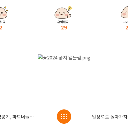
워요
유익해요
고
2
29
[월간소식] 2월 람스&지방흡입 베스트 성공기, 파트너들도 감탄했다구요!👍