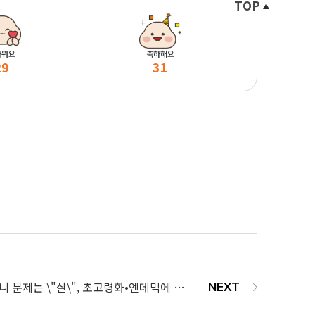
TOP
마워요
축하해요
29
31
일상으로 돌아가자니 문제는 \"살\", 초고령화•엔데믹에 지난해 실버 비만 치료, 외국인 고객↑