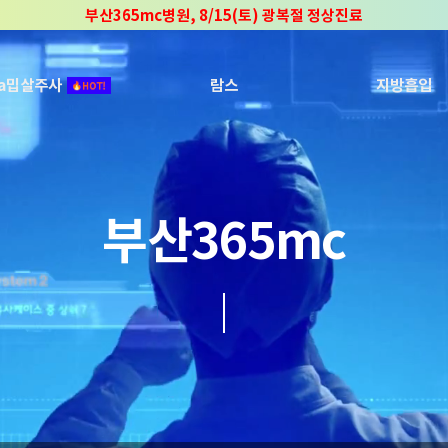
부산365mc병원, 8/15(토) 광복절 정상진료
부산365mc병원, 2년 연속 "Awards 2관왕" 수상
2025 "부산365mc 보건복지부 장관상" 수상!
ca밉살주사
람스
지방흡입
부산365mc