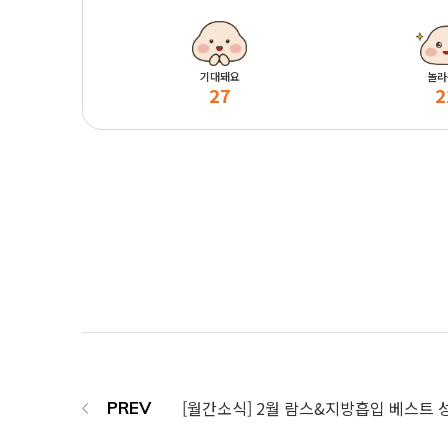
기대돼요
놀라
27
2