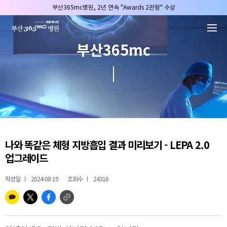
본문 바로가기
부산365mc병원, 2년 연속 "Awards 2관왕" 수상
2025 "부산365mc 보건복지부 장관상" 수상!
부산365mc병원, 8/15(토) 광복절 정상진료
부산365mc
부산365mc병원, 2년 연속 "Awards 2관왕" 수상
2025 "부산365mc 보건복지부 장관상" 수상!
나와 똑같은 체형 지방흡입 결과 미리보기 - LEPA 2.0
업그레이드
작성일
2024-08-19
조회수
24316