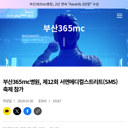
본문 바로가기
부산365mc병원, 2년 연속 "Awards 2관왕" 수상
2025 "부산365mc 보건복지부 장관상" 수상!
부산365mc병원, 8/15(토) 광복절 정상진료
부산365mc
부산365mc병원, 2년 연속 "Awards 2관왕" 수상
2025 "부산365mc 보건복지부 장관상" 수상!
부산365mc병원, 제12회 서면메디컬스트리트(SMS)
축제 참가
작성일
2024-10-28
조회수
10167