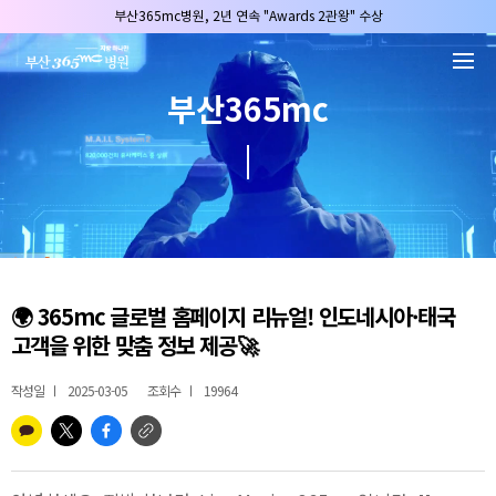
본문 바로가기
부산365mc병원, 2년 연속 "Awards 2관왕" 수상
2025 "부산365mc 보건복지부 장관상" 수상!
부산365mc병원, 8/15(토) 광복절 정상진료
부산365mc
부산365mc병원, 2년 연속 "Awards 2관왕" 수상
2025 "부산365mc 보건복지부 장관상" 수상!
🌍 365mc 글로벌 홈페이지 리뉴얼! 인도네시아·태국
고객을 위한 맞춤 정보 제공🚀
작성일
2025-03-05
조회수
19964