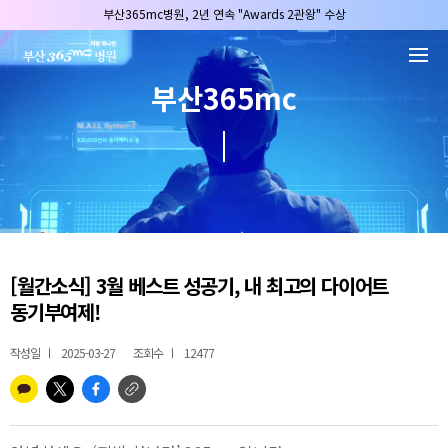
본문 바로가기
부산365mc병원, 2년 연속 "Awards 2관왕" 수상
2025 "부산365mc 보건복지부 장관상" 수상!
부산365mc병원, 8/15(토) 광복절 정상진료
부산365mc
부산365mc병원, 2년 연속 "Awards 2관왕" 수상
2025 "부산365mc 보건복지부 장관상" 수상!
[월간소식] 3월 베스트 성공기, 내 최고의 다이어트
동기부여제!
작성일
2025-03-27
조회수
12477