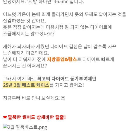
안녕하세요. ‘지방 하나만’ 365mc 입니다.
어느덧 기온이 눈에 띄게 올라가면서 옷의 두께도 얇아지는 것을
실감하셨을 것 같아요.
옷은 점점 얇아지는데 마음처럼 잘 되지 않는 다이어트에
조급해지지는 않으셨나요?
새해가 되자마자 세웠던 다이어트 결심은 날이 갈수록 자꾸
느슨해지기 마련인데요.
날이 더 더워지기 전에
지방흡입&람스
로 다이어트 빠르게
끝내시는 건 어떠세요?
그래서 여기 바로
최고의 다이어트 동기부여제
인
25년 3월 베스트 케이스
를 가지고 왔어요!
지금부터 바로 만나 보실게요!😍
❤ 팔뚝만 썰어도 상체비만 탈출!