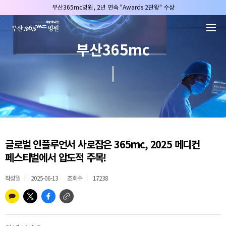
본문 바로가기
부산365mc병원, 2년 연속 "Awards 2관왕" 수상
2025 "부산365mc 보건복지부 장관상" 수상!
부산365mc병원, 8/15(토) 광복절 정상진료
부산365mc
부산365mc병원, 2년 연속 "Awards 2관왕" 수상
2025 "부산365mc 보건복지부 장관상" 수상!
글로벌 인플루언서 사로잡은 365mc, 2025 메디컨
페스티벌에서 압도적 주목!
작성일
2025-06-13
조회수
17238