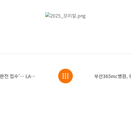
365mc, 인도네시아 헬스&뷰티 박람회 ‘완전 접수’… LAMS에 현지 몰려든 이유는?