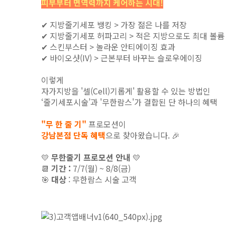
피부부터
면역력까지 케어하는 시대!
✔ 지방줄기세포 뱅킹 > 가장 젊은 나를 저장
✔ 지방줄기세포 허파고리 > 적은 지방으로도 최대 볼륨
✔ 스킨부스터 > 놀라운 안티에이징 효과
✔ 바이오샷(IV) > 근본부터 바꾸는 슬로우에이징
이렇게
자가지방을 '셀(Cell)기롭게' 활용할 수 있는 방법인
‘줄기세포시술’과 '
무한람스'가 결합된 단 하나의 혜택
"무 한 줄 기"
프로모션
이
강남본점 단독 혜택
으로 찾아왔습니다. 🎉
💛
무한줄기 프로모션 안내
💛
📆
기간 :
7/7(월) ~ 8/8(금)
🎯
대상
: 무한람스 시술 고객