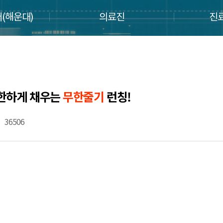
(해운대)
의료진
진
무한하게 채우는
무한줄기
런칭!
36506