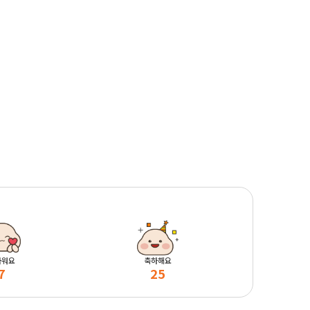
마워요
축하해요
7
25