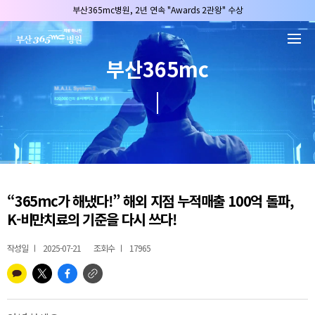
본문 바로가기
부산365mc병원, 2년 연속 "Awards 2관왕" 수상
2025 "부산365mc 보건복지부 장관상" 수상!
부산365mc병원, 8/15(토) 광복절 정상진료
부산365mc
부산365mc병원, 2년 연속 "Awards 2관왕" 수상
2025 "부산365mc 보건복지부 장관상" 수상!
“365mc가 해냈다!” 해외 지점 누적매출 100억 돌파,
K-비만치료의 기준을 다시 쓰다!
작성일
2025-07-21
조회수
17965