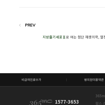
지방줄기세포🧬
로 여는 첨단 재생의학, 열정으로
비급여진료수가
병의원이용약관
365m
1577-3653
람스 스