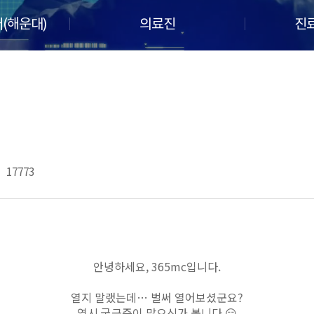
(해운대)
의료진
진
17773
안녕하세요, 365mc입니다.
열지 말랬는데… 벌써 열어보셨군요?
역시 궁금증이 많으신가 봅니다 😏