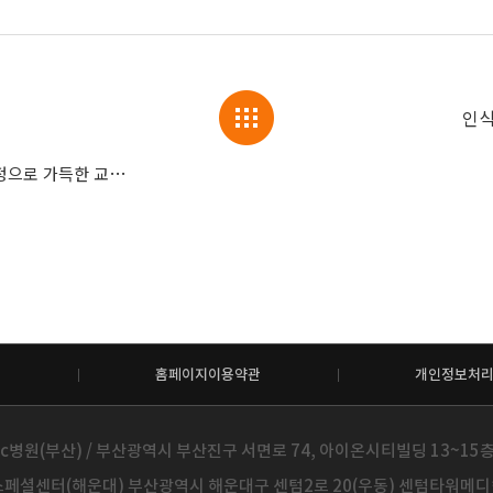
인식
 가득한 교육 현장!
홈페이지이용약관
개인정보처
c병원(부산) / 부산광역시 부산진구 서면로 74, 아이온시티빌딩 13~15층 / 
페셜센터(해운대) 부산광역시 해운대구 센텀2로 20(우동) 센텀타워메디컬 14