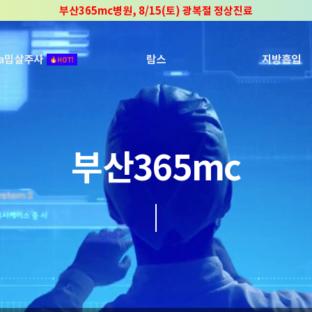
부산365mc병원, 8/15(토) 광복절 정상진료
부산365mc병원, 2년 연속 "Awards 2관왕" 수상
2025 "부산365mc 보건복지부 장관상" 수상!
ca밉살주사
람스
지방흡입
부산365mc