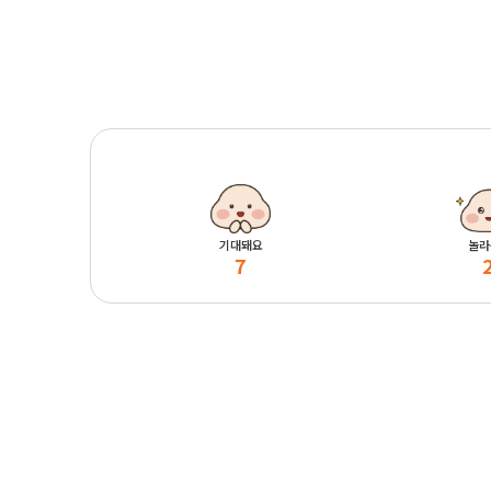
기대돼요
놀라
7