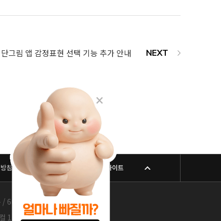
단그림 앱 감정표현 선택 기능 추가 안내
리방침
패밀리 사이트
605-26-86822 / 박윤찬, 김남철
층 / 209-24-42511 / 서성훈