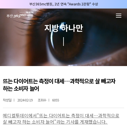
본문 바로가기
부산365mc병원, 2년 연속 "Awards 2관왕" 수상
2025 "부산365mc 보건복지부 장관상" 수상!
부산365mc병원, 8/15(토) 광복절 정상진료
지방 하나만
부산365mc병원, 2년 연속 "Awards 2관왕" 수상
2025 "부산365mc 보건복지부 장관상" 수상!
뜨는 다이어트는 측정이 대세…과학적으로 살 빼고자
하는 소비자 늘어
작성일
2024-02-19
조회수
6055
메디컬투데이
에서"
뜨는 다이어트는 측정이 대세…과학적으로
살 빼고자 하는 소비자 늘어
"라는 기사를 게재했습니다.