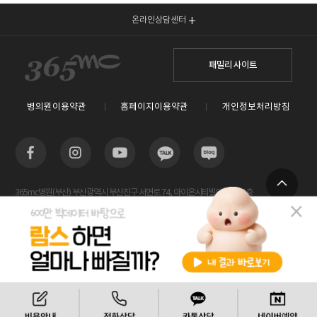
온라인상담센터
패밀리 사이트
병의원이용약관
홈페이지이용약관
개인정보처리방침
365mc병원(부산) 부산광역시 부산진구 서면로 74, 아이온시티빌딩 13~15층
TOP
사업자등록번호 : 605-26-86822 / 박윤찬, 김남철 / 대표전화번호 / 1577-3653
람스 스페셜센터(해운대) 부산광역시 해운대구 센텀2로 20(우동) 센텀타워메디컬 14층
사업자등록번호 : 209-24-42511 / 서성훈
홈페이지관리 (주)365mc / 서울특별시 서초구 서초대로52길 7, 3~4층(서초동, 제일빌딩) /
비용안내
전화상담
카톡상담
120-87-04354 / 김남철
Copyright 2019 ⓒ 365mc Diet Clinic All rights reserved.