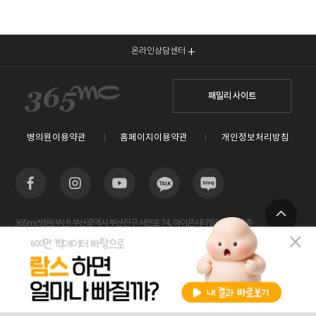
온라인상담센터
패밀리 사이트
병의원이용약관
홈페이지이용약관
개인정보처리방침
365mc병원(부산) 부산광역시 부산진구 서면로 74, 아이온시티빌딩 13~15층
TOP
사업자등록번호 : 605-26-86822 / 박윤찬, 김남철 / 대표전화번호 / 1577-3653
람스 스페셜센터(해운대) 부산광역시 해운대구 센텀2로 20(우동) 센텀타워메디컬 14층
사업자등록번호 : 209-24-42511 / 서성훈
홈페이지관리 (주)365mc / 서울특별시 서초구 서초대로52길 7, 3~4층(서초동, 제일빌딩) /
비용안내
전화상담
카톡상담
120-87-04354 / 김남철