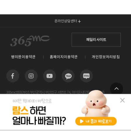
온라인상담센터
패밀리 사이트
병의원이용약관
홈페이지이용약관
개인정보처리방침
365mc병원(부산) 부산광역시 부산진구 서면로 74, 아이온시티빌딩 13~15층
TOP
사업자등록번호 : 605-26-86822 / 박윤찬, 김남철 / 대표전화번호 / 1577-3653
람스 스페셜센터(해운대) 부산광역시 해운대구 센텀2로 20(우동) 센텀타워메디컬 14층
사업자등록번호 : 209-24-42511 / 서성훈
홈페이지관리 (주)365mc / 서울특별시 서초구 서초대로52길 7, 3~4층(서초동, 제일빌딩) /
비용안내
전화상담
카톡상담
120-87-04354 / 김남철