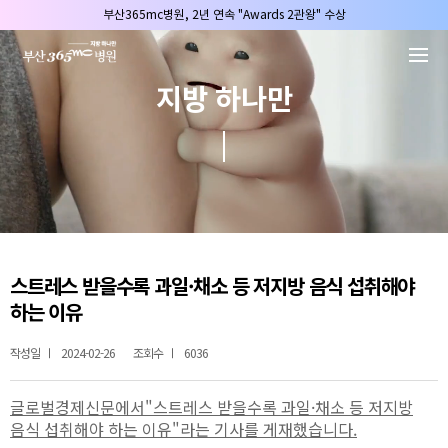
본문 바로가기
부산365mc병원, 2년 연속 "Awards 2관왕" 수상
2025 "부산365mc 보건복지부 장관상" 수상!
부산365mc병원, 8/15(토) 광복절 정상진료
지방 하나만
부산365mc병원, 2년 연속 "Awards 2관왕" 수상
2025 "부산365mc 보건복지부 장관상" 수상!
스트레스 받을수록 과일·채소 등 저지방 음식 섭취해야
하는 이유
작성일
2024-02-26
조회수
6036
글로벌경제신문
에서"
스트레스 받을수록 과일·채소 등 저지방
음식 섭취해야 하는 이유
"라는 기사를 게재했습니다.