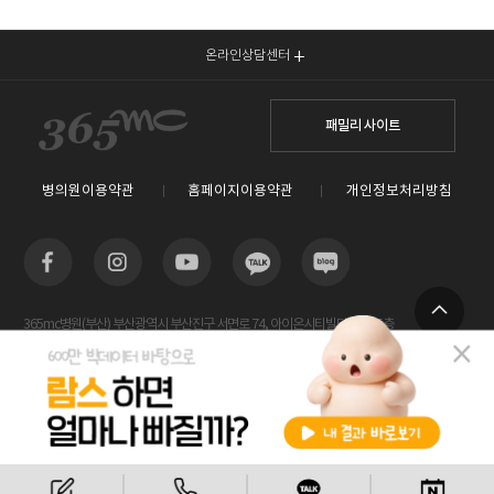
온라인상담센터
패밀리 사이트
병의원이용약관
홈페이지이용약관
개인정보처리방침
365mc병원(부산) 부산광역시 부산진구 서면로 74, 아이온시티빌딩 13~15층
TOP
사업자등록번호 : 605-26-86822 / 박윤찬, 김남철 / 대표전화번호 / 1577-3653
람스 스페셜센터(해운대) 부산광역시 해운대구 센텀2로 20(우동) 센텀타워메디컬 14층
사업자등록번호 : 209-24-42511 / 서성훈
홈페이지관리 (주)365mc / 서울특별시 서초구 서초대로52길 7, 3~4층(서초동, 제일빌딩) /
비용안내
전화상담
카톡상담
120-87-04354 / 김남철
Copyright 2019 ⓒ 365mc Diet Clinic All rights reserved.