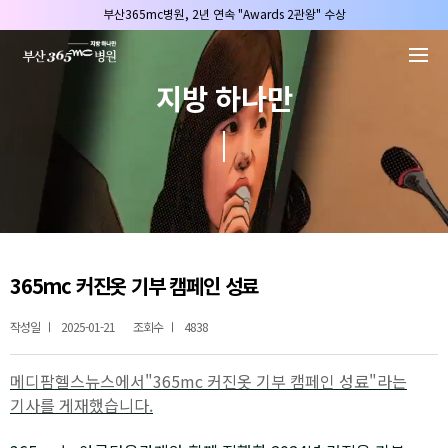
본문 바로가기
부산365mc병원, 2년 연속 "Awards 2관왕" 수상
2025 "부산365mc 보건복지부 장관상" 수상!
부산365mc병원, 8/15(토) 광복절 정상진료
지방 하나만
부산365mc병원, 2년 연속 "Awards 2관왕" 수상
2025 "부산365mc 보건복지부 장관상" 수상!
365mc 커진옷 기부 캠페인 성료
작성일
2025-01-21
조회수
4838
메디팜헬스뉴스에서"365mc 커진옷 기부 캠페인 성료"라는
기사를 게재했습니다.