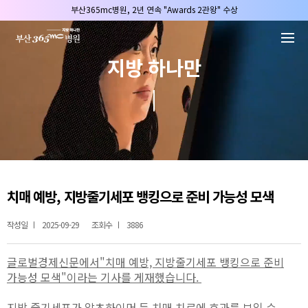
본문 바로가기
부산365mc병원, 2년 연속 "Awards 2관왕" 수상
2025 "부산365mc 보건복지부 장관상" 수상!
부산365mc병원, 8/15(토) 광복절 정상진료
지방 하나만
부산365mc병원, 2년 연속 "Awards 2관왕" 수상
2025 "부산365mc 보건복지부 장관상" 수상!
치매 예방, 지방줄기세포 뱅킹으로 준비 가능성 모색
작성일
2025-09-29
조회수
3886
글로벌경제신문
에서"치매 예방, 지방줄기세포 뱅킹으로 준비
가능성 모색"이라는 기사를 게재했습니다.
지방 줄기세포가 알츠하이머 등 치매 치료에 효과를 보일 수