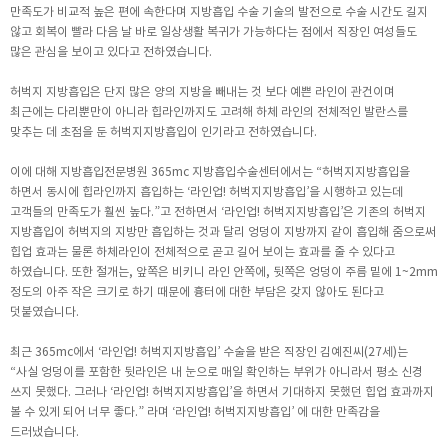
만족도가 비교적 높은 편에 속한다며 지방흡입 수술 기술의 발전으로 수술 시간도 길지
않고 회복이 빨라 다음 날 바로 일상생활 복귀가 가능하다는 점에서 직장인 여성들도
많은 관심을 보이고 있다고 전하였습니다.
허벅지 지방흡입은 단지 많은 양의 지방을 빼내는 것 보다 예쁜 라인이 관건이며
최근에는 다리뿐만이 아니라 힙라인까지도 고려해 하체 라인의 전체적인 발란스를
맞추는 데 초점을 둔 허벅지지방흡입이 인기라고 전하였습니다.
이에 대해 지방흡입전문병원 365mc 지방흡입수술센터에서는 “허벅지지방흡입을
하면서 동시에 힙라인까지 흡입하는 ‘라인업! 허벅지지방흡입’을 시행하고 있는데
고객들의 만족도가 훨씬 높다.”고 전하면서 ‘라인업! 허벅지지방흡입’은 기존의 허벅지
지방흡입이 허벅지의 지방만 흡입하는 것과 달리 엉덩이 지방까지 같이 흡입해 줌으로써
힙업 효과는 물론 하체라인이 전체적으로 곧고 길어 보이는 효과를 줄 수 있다고
하였습니다. 또한 절개는, 앞쪽은 비키니 라인 안쪽에, 뒷쪽은 엉덩이 주름 밑에 1~2mm
정도의 아주 작은 크기로 하기 때문에 흉터에 대한 부담은 갖지 않아도 된다고
덧붙였습니다.
최근 365mc에서 ‘라인업! 허벅지지방흡입’ 수술을 받은 직장인 김예진씨(27세)는
“사실 엉덩이를 포함한 뒷라인은 내 눈으로 매일 확인하는 부위가 아니라서 평소 신경
쓰지 못했다. 그러나 ‘라인업! 허벅지지방흡입’을 하면서 기대하지 못했던 힙업 효과까지
볼 수 있게 되어 너무 좋다.” 라며 ‘라인업! 허벅지지방흡입’ 에 대한 만족감을
드러냈습니다.