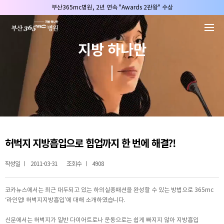
본문 바로가기
부산365mc병원, 2년 연속 "Awards 2관왕" 수상
2025 "부산365mc 보건복지부 장관상" 수상!
부산365mc병원, 8/15(토) 광복절 정상진료
지방 하나만
부산365mc병원, 2년 연속 "Awards 2관왕" 수상
2025 "부산365mc 보건복지부 장관상" 수상!
허벅지 지방흡입으로 힙업까지 한 번에 해결?!
작성일
2011-03-31
조회수
4908
코카뉴스에서는 최근 대두되고 있는 하의실종패션을 완성할 수 있는 방법으로 365mc
‘라인업! 허벅지지방흡입’에 대해 소개하였습니다.
신문에서는 허벅지가 일반 다이어트로나 운동으로는 쉽게 빠지지 않아 지방흡입