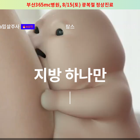
부산365mc병원, 8/15(토) 광복절 정상진료
부산365mc병원, 2년 연속 "Awards 2관왕" 수상
2025 "부산365mc 보건복지부 장관상" 수상!
ca밉살주사
람스
지방흡입
지방 하나만