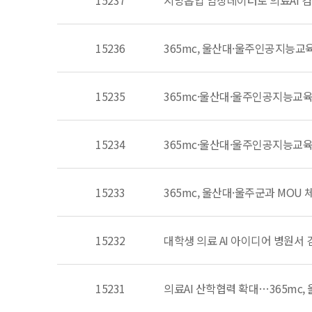
15237
지방흡입 임상데이터로 의료AI 검
15236
365mc, 울산대·울주인공지능교육
15235
365mc·울산대·울주인공지능교육센
15234
365mc·울산대·울주인공지능교육센
15233
365mc, 울산대·울주군과 MOU 체
15232
대학생 의료 AI 아이디어 병원서 
15231
의료AI 산학협력 확대…365mc,