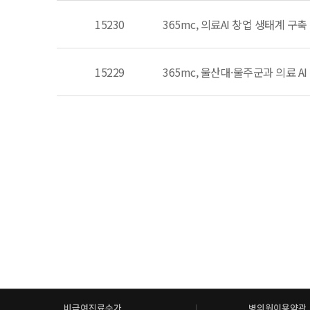
15230
365mc, 의료AI 창업 생태계 
15229
365mc, 울산대·울주군과 의료 
비급여진료수가
병의원이용약관