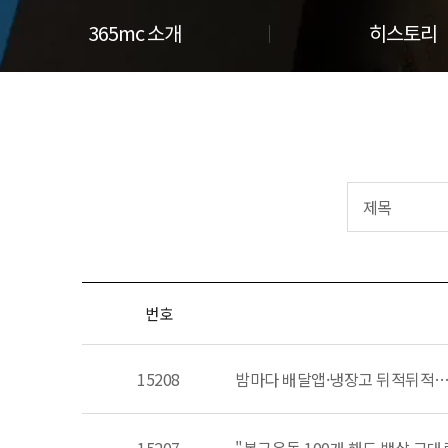
365mc 소개
히스토리
번호
15208
밤마다 배달앱·냉장고 뒤적뒤적…