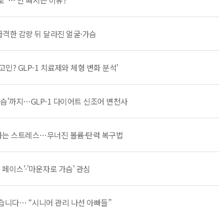
로"… 안 빠지는 이유?
격한 감량 뒤 달라진 얼굴·가슴
민? GLP-1 치료제와 체형 변화 분석'
가슴'까지…GLP-1 다이어트 신조어 변천사
화는 스트레스…무너진 볼륨·탄력 복구법
 페이스'·'마운자로 가슴' 관심
습니다… “시니어 관리 나선 아빠들”