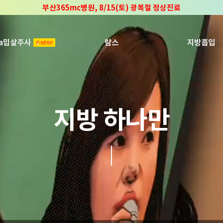
부산365mc병원, 8/15(토) 광복절 정상진료
부산365mc병원, 2년 연속 "Awards 2관왕" 수상
2025 "부산365mc 보건복지부 장관상" 수상!
ca밉살주사
람스
지방흡입
지방 하나만