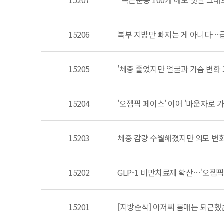
15207
"복근운동 100개 해도 뱃살 그대
15206
복부 지방만 빠지는 게 아니다…급
15205
'체중 줄었지만 얼굴과 가슴 변화 고
15204
'오젬픽 페이스' 이어 '마운자로 
15203
체중 감량 수월해졌지만 외모 변
15202
GLP-1 비만치료제 확산…'오젬픽
15201
[지방순삭] 아저씨 몸매는 퇴근했