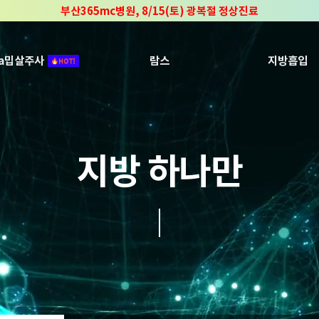
부산365mc병원, 8/15(토) 광복절 정상진료
부산365mc병원, 2년 연속 "Awards 2관왕" 수상
2025 "부산365mc 보건복지부 장관상" 수상!
ca밉살주사
람스
지방흡입
지방 하나만