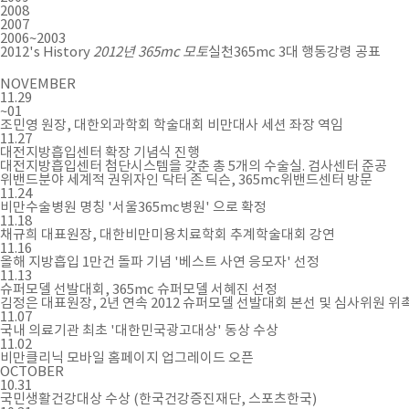
2008
2007
2006~2003
2012's History
2012년 365mc 모토
실천365mc 3대 행동강령 공표
NOVEMBER
11.29
~01
조민영 원장, 대한외과학회 학술대회 비만대사 세션 좌장 역임
11.27
대전지방흡입센터 확장 기념식 진행
대전지방흡입센터 첨단시스템을 갖춘 총 5개의 수술실. 검사센터 준공
위밴드분야 세계적 권위자인 닥터 존 딕슨, 365mc위밴드센터 방문
11.24
비만수술병원 명칭 '서울365mc병원' 으로 확정
11.18
채규희 대표원장, 대한비만미용치료학회 추계학술대회 강연
11.16
올해 지방흡입 1만건 돌파 기념 '베스트 사연 응모자' 선정
11.13
슈퍼모델 선발대회, 365mc 슈퍼모델 서혜진 선정
김정은 대표원장, 2년 연속 2012 슈퍼모델 선발대회 본선 및 심사위원 위
11.07
국내 의료기관 최초 '대한민국광고대상' 동상 수상
11.02
비만클리닉 모바일 홈페이지 업그레이드 오픈
OCTOBER
10.31
국민생활건강대상 수상 (한국건강증진재단, 스포츠한국)