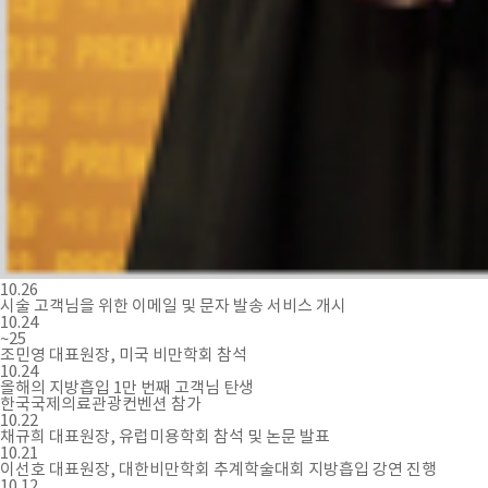
10.26
시술 고객님을 위한 이메일 및 문자 발송 서비스 개시
10.24
~25
조민영 대표원장, 미국 비만학회 참석
10.24
올해의 지방흡입 1만 번째 고객님 탄생
한국국제의료관광컨벤션 참가
10.22
채규희 대표원장, 유럽미용학회 참석 및 논문 발표
10.21
이선호 대표원장, 대한비만학회 추계학술대회 지방흡입 강연 진행
10.12