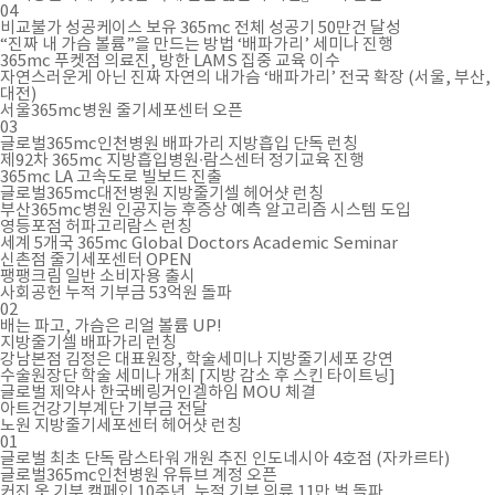
04
비교불가 성공케이스 보유 365mc 전체 성공기 50만건 달성
“진짜 내 가슴 볼륨”을 만드는 방법 ‘배파가리’ 세미나 진행
365mc 푸켓점 의료진, 방한 LAMS 집중 교육 이수
자연스러운게 아닌 진짜 자연의 내가슴 ‘배파가리’ 전국 확장 (서울, 부산,
대전)
서울365mc병원 줄기세포센터 오픈
03
글로벌365mc인천병원 배파가리 지방흡입 단독 런칭
제92차 365mc 지방흡입병원∙람스센터 정기교육 진행
365mc LA 고속도로 빌보드 진출
글로벌365mc대전병원 지방줄기셀 헤어샷 런칭
부산365mc병원 인공지능 후증상 예측 알고리즘 시스템 도입
영등포점 허파고리람스 런칭
세계 5개국 365mc Global Doctors Academic Seminar
신촌점 줄기세포센터 OPEN
팽팽크림 일반 소비자용 출시
사회공헌 누적 기부금 53억원 돌파
02
배는 파고, 가슴은 리얼 볼륨 UP!
지방줄기셀 배파가리 런칭
강남본점 김정은 대표원장, 학술세미나 지방줄기세포 강연
수술원장단 학술 세미나 개최 [지방 감소 후 스킨 타이트닝]
글로벌 제약사 한국베링거인겔하임 MOU 체결
아트건강기부계단 기부금 전달
노원 지방줄기세포센터 헤어샷 런칭
01
글로벌 최초 단독 람스타워 개원 추진 인도네시아 4호점 (자카르타)
글로벌365mc인천병원 유튜브 계정 오픈
커진 옷 기부 캠페인 10주년, 누적 기부 의류 11만 벌 돌파