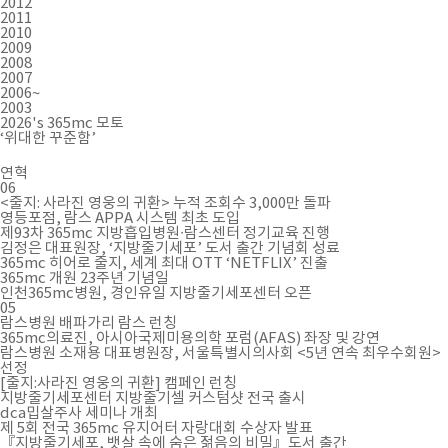
2012
2011
2010
2009
2008
2007
2006~
2003
2026's
365mc 모토
‘위대한 꾸준함’
연혁
06
<줄지: 사라진 영웅의 귀환> 누적 조회수 3,000만 돌파
영등포점, 람스 APPA 시스템 최초 도입
제93차 365mc 지방흡입병원∙람스센터 정기교육 진행
김정은 대표원장, ‘지방줄기세포’ 도서 출간 기념회 성료
365mc 히어로 줄지, 세계 최대 OTT ‘NETFLIX’ 진출
365mc 개원 23주년 기념일
인천365mc병원, 경인유일 지방줄기세포센터 오픈
05
람스병원 배파가리 람스 런칭
365mc의료진, 아시아국제미용의학 포럼(AFAS) 좌장 및 강연
람스병원 소재용 대표병원장, 서울특별시의사회 <5년 연속 최우수회원>
선정
[줄지:사라진 영웅의 귀환] 캠페인 런칭
지방줄기세포센터 지방줄기셀 커스텀샷 전국 출시
dca밉살주사 세미나 개최
제 5회 전국 365mc 유지어터 자랑대회 수상자 발표
『지방줄기세포, 뱃살 속에 숨은 젊음의 비밀』도서 출간