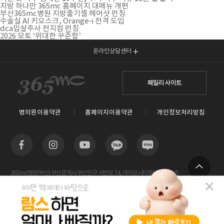
지방 하나만 365mc 홈페이지 대메뉴 개편
부산365mc병원 지방줄기셀 헤어샷 런칭
수술실 AI 키오스크, Orange-i 전격 도입
dca밉살주사 전지점 런칭
2026 모토 ‘위대한 꾸준함’
온라인상담센터
패밀리 사이트
병의원이용약관
홈페이지이용약관
개인정보처리방침
365mc병원(부산) 부산광역시 부산진구 서면로 74, 아이온시티빌딩 13~15층
TOP
사업자등록번호 : 605-26-86822 / 박윤찬, 김남철 / 대표전화번호 / 1577-3653
람스 스페셜센터(해운대) 부산광역시 해운대구 센텀2로 20(우동) 센텀타워메디컬 14층
사업자등록번호 : 209-24-42511 / 서성훈
홈페이지관리 (주)365mc / 서울특별시 서초구 서초대로52길 7, 3~4층(서초동, 제일빌딩) /