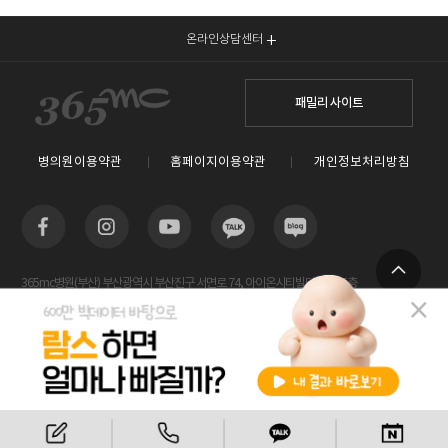
온라인상담센터
패밀리 사이트
병의원이용약관
홈페이지이용약관
개인정보처리방침
365mc병원(부산) 부산광역시 부산진구 서면로 74, 아이온시티빌딩 13~15층
TOP
사업자등록번호 : 605-26-86822 / 박윤찬, 김남철 / 대표전화번호 / 1577-3653
람스 스페셜센터(해운대) 부산광역시 해운대구 센텀2로 20(우동) 센텀타워메디컬 14층
사업자등록번호 : 209-24-42511 / 서성훈
홈페이지관리 (주)365mc / 서울특별시 서초구 서초대로52길 7, 3~4층(서초동, 제일빌딩) /
비용안내
전화상담
카톡상담
120-87-04354 / 김남철
Copyright 2019 ⓒ 365mc Diet Clinic All rights reserved.