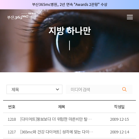
본문 바로가기
부산365mc병원, 2년 연속 "Awards 2관왕" 수상
2025 "부산365mc 보건복지부 장관상" 수상!
부산365mc병원, 8/15(토) 광복절 정상진료
지방 하나만
부산365mc병원, 2년 연속 "Awards 2관왕" 수상
2025 "부산365mc 보건복지부 장관상" 수상!
번호
제목
작성일
1218
[다이어트]뚱보보다 더 위험한 마른비만 탈출법
2009-12-15
1217
[365mc와 건강 다이어트] 성격에 맞는 다이어트 따로 있다?
2009-12-14